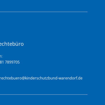
echtebüro
n:
581 7899705
rrechtebuero@kinderschutzbund-warendorf.de