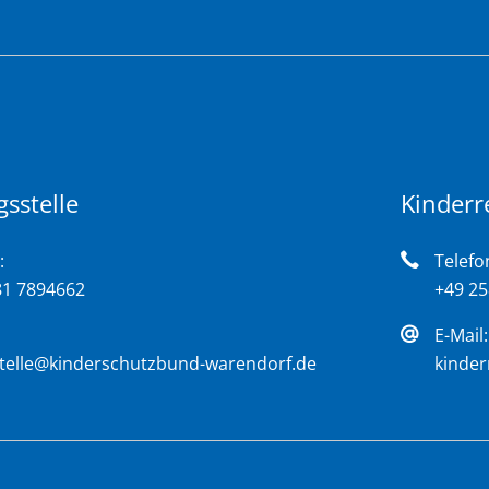
sstelle
Kinderr
:
Telefo
81 7894662
+49 2
E-Mail:
stelle@kinderschutzbund-warendorf.de
kinde