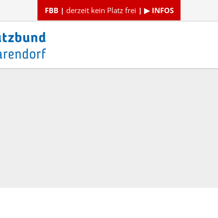
FBB |
derzeit kein Platz frei
| ▶ INFOS