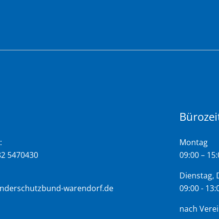
Bürozei
:
Montag
82 5470430
09:00 – 15
Dienstag, 
inderschutzbund-warendorf.de
09:00 - 13
nach Vere