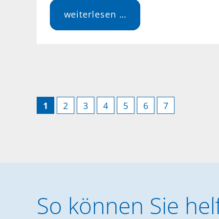
spende
weiterlesen …
für
das
kinder-
und
jugendtelefon
1
2
3
4
5
6
7
So können Sie hel