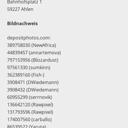
Bahnhofsplatz 1
59227 Ahlen
Bildnachweis
depositphotos.com:
389758030 (NewAfrica)
44839457 (annartemova)
797153956 (Blizzardust)
97561330 (sumkinn)
362389160 (Fish-)
3908471 (DWiedemann)
3908432 (DWiedemann)
60955299 (serrnovik)
136642120 (Rawpixel)
131793596 (Rawpixel)
174007560 (carballo)
86539522 (Yaruta)