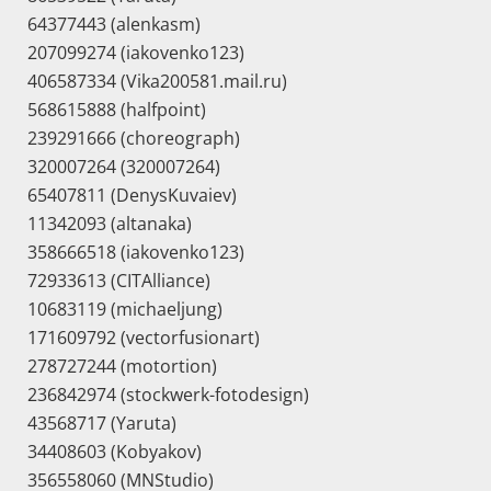
64377443 (alenkasm)
207099274 (iakovenko123)
406587334 (Vika200581.mail.ru)
568615888 (halfpoint)
239291666 (choreograph)
320007264 (320007264)
65407811 (DenysKuvaiev)
11342093 (altanaka)
358666518 (iakovenko123)
72933613 (CITAlliance)
10683119 (michaeljung)
171609792 (vectorfusionart)
278727244 (motortion)
236842974 (stockwerk-fotodesign)
43568717 (Yaruta)
34408603 (Kobyakov)
356558060 (MNStudio)